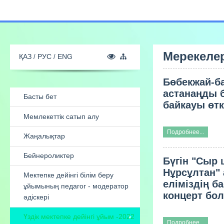
Мерекеле
Бөбекжай-б
ҚАЗ
РУС
ENG
астанаңды 
байкауы өтк
Басты бет
Подробнее...
Мемлекеттік сатып алу
Бүгін "Сыр 
Нұрсұлтан"
Жаңалықтар
еліміздің б
концерт бол
Бейнероликтер
Мектепке дейінгі білім беру
Подробнее...