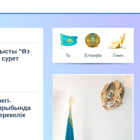
нысты "Өз
 сурет
Ту
Елтаң
егі-
қырыбында
ерекелік