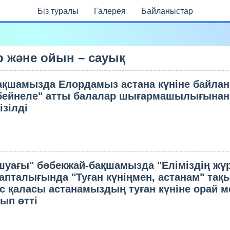
Бiз туралы
Галерея
Байланыстар
р және ойын – сауық
ақшамызда Елордамыз астана күніне байла
бейнеле" атты балалар шығармашылығынан
ізілді
шуағы" бөбекжай-бақшамызда "Еліміздің жүр
 апталығында "Туған күніңмен, астанам" та
ас қаласы астанамыздың туған күніне орай м
ып өтті