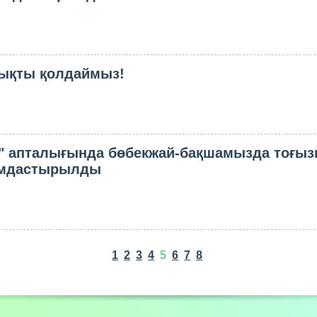
лықты қолдаймыз!
" апталығында бөбекжай-бақшамызда тоғыз
мдастырылды
1
2
3
4
5
6
7
8