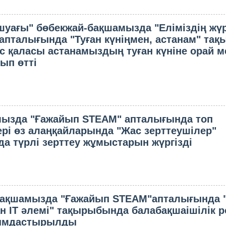
шуағы" бөбекжай-бақшамызда "Еліміздің жүр
 апталығында "Туған күніңмен, астанам" та
ас қаласы астанамыздың туған күніне орай м
ып өтті
ызда "Ғажайып STEAM" апталығында топ
рі өз алаңқайларында "Жас зерттеушілер"
а түрлі зерттеу жұмыстарын жүргізді
бақшамызда "Ғажайып STEAM"апталығында 
н IT әлемі" тақырыбында балабақшаішілік р
ымдастырылды