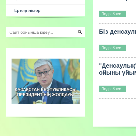
Есеп
Подробнее...
Ата-аналарға арналған
консультациялық пункт жұмыстары
Біз денсау
Сыбайлас жемқорлық қарсы іс
қимыл
Подробнее...
Ертеңгіліктер
"Денсаулық
ойыны ұйы
Подробнее...