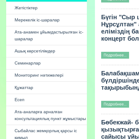
ұйымының педагог - модератор
әдіскері
Бүгін "Сыр 
Нұрсұлтан"
Үздік мектепке дейінгі ұйым -2022
еліміздің б
концерт бол
Жетістіктер
Мерекелік іс-шаралар
Подробнее...
Ата-анамен ұйымдастырылған іс-
Балабақшам
шаралар
бүлдіршінде
тақырыбынд
Ашық көрсетілімдер
Семинарлар
Подробнее...
Мониторинг нәтижелері
Бөбекжай- 
Құжаттар
қызықтырға
сайысы ұй