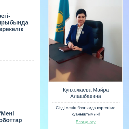
егі-
қырыбында
ерекелік
"Мені
оботтар
Кунхожаев