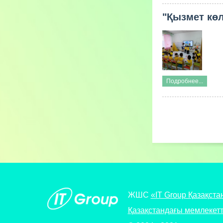
"Қызмет көл
Подробнее...
ЖШС
«IT Group Қазақста
Қазақстандағы мемлекетт