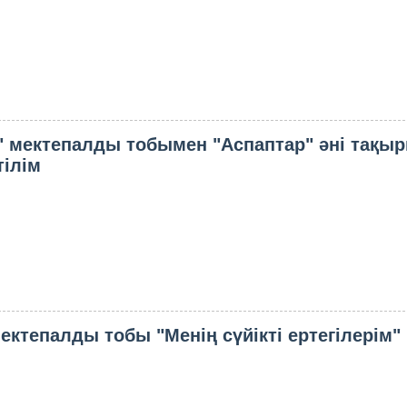
" мектепалды тобымен "Аспаптар" әні тақ
тілім
ектепалды тобы "Менің сүйікті ертегілерім"