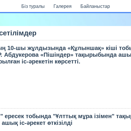
Бiз туралы
Галерея
Байланыстар
сетілімдер
ың 10-шы жұлдызында «Құлыншақ» кіші то
 Р. Абдукерова «Пішіндер» тақырыбында аш
лған іс-әрекетін көрсетті.
" ересек тобында "Ұлттық мұра ізімен" та
н ашық іс-әрекет өткізілді