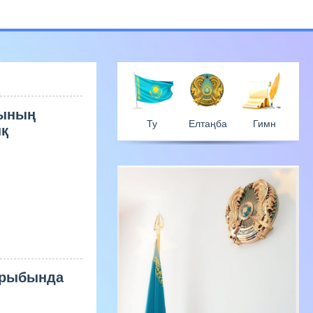
бының
ық
Ту
Елтаң
қырыбында