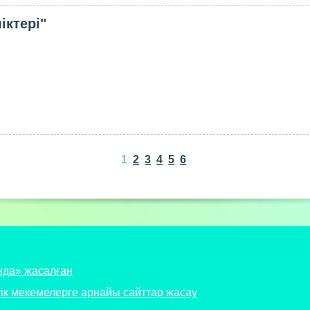
іктері"
1
2
3
4
5
6
нда» жасалған
ік мекемелерге арнайы сайттар жасау