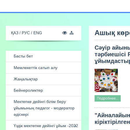
Ашық көр
Сәуір айын
ҚАЗ
РУС
ENG
тәрбиешісі
ұйымдастыры
Басты бет
Мемлекеттік сатып алу
Подробнее...
Жаңалықтар
"Айналайын
Бейнероликтер
кіріктірілге
Мектепке дейінгі білім беру