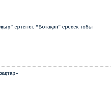
қыр” ертегісі. “Ботақан” ересек тобы
рақтар»