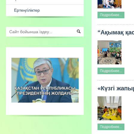
Есеп
Ата-аналарға арналған
Подробнее...
консультациялық пункт жұмыстары
“Ақымақ қас
Сыбайлас жемқорлық қарсы іс
қимыл
Ертеңгіліктер
Подробнее...
«Күзгі жапы
Подробнее...