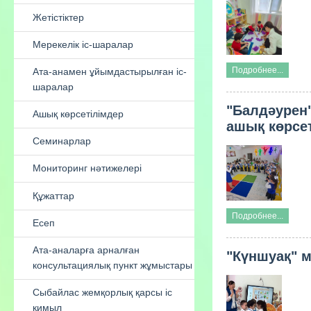
ұйымының педагог - модератор
әдіскері
Үздік мектепке дейінгі ұйым -2022
Подробнее...
Жетістіктер
"Балдәурен
Мерекелік іс-шаралар
ашық көрсе
Ата-анамен ұйымдастырылған іс-
шаралар
Ашық көрсетілімдер
Подробнее...
Семинарлар
"Күншуақ" м
Мониторинг нәтижелері
Құжаттар