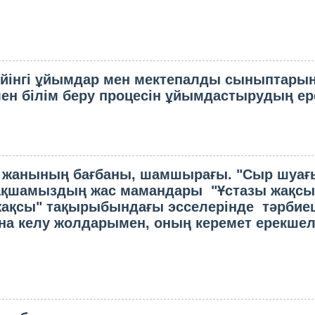
ейінгі ұйымдар мен мектепалды сыныптары
ен білім беру процесiн ұйымдастырудың ер
ла жанының бағбаны, шамшырағы. "Сыр шуағ
ақшамыздың жас мамандары "Ұстазы жақсы
ақсы" тақырыбындағы эсселерінде тәрбие
а келу жолдарымен, оның керемет ерекшелі