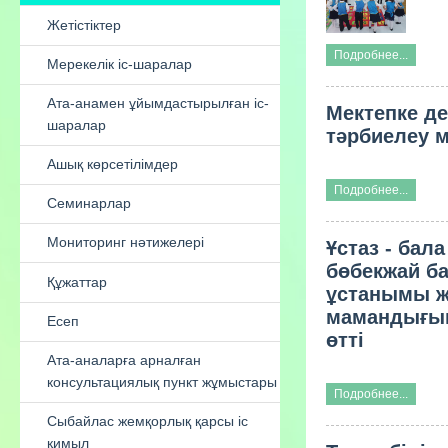
ұйымының педагог - модератор
әдіскері
Подробнее...
Үздік мектепке дейінгі ұйым -2022
Мектепке д
Жетістіктер
тәрбиелеу м
Мерекелік іс-шаралар
Подробнее...
Ата-анамен ұйымдастырылған іс-
шаралар
Ұстаз - ба
бөбекжай б
Ашық көрсетілімдер
ұстанымы ж
мамандығын
Семинарлар
өтті
Мониторинг нәтижелері
Подробнее...
Құжаттар