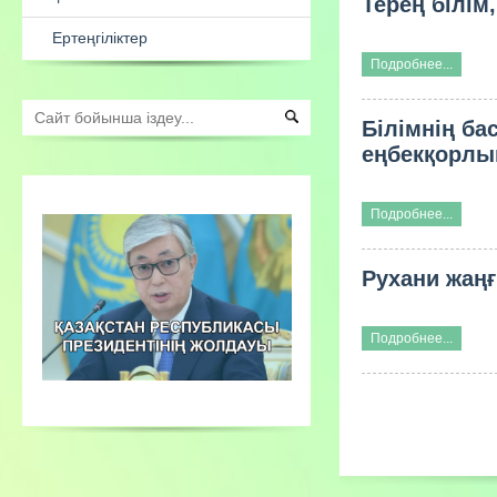
Терең білім
Есеп
Ата-аналарға арналған
Подробнее...
консультациялық пункт жұмыстары
Білімнің б
Сыбайлас жемқорлық қарсы іс
еңбекқорлы
қимыл
Ертеңгіліктер
Подробнее...
Рухани жаң
Подробнее...