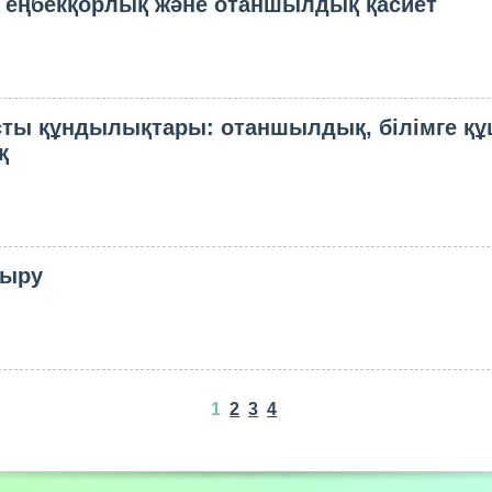
, еңбекқорлық және отаншылдық қасиет
асты құндылықтары: отаншылдық, білімге қ
қ
ғыру
1
2
3
4