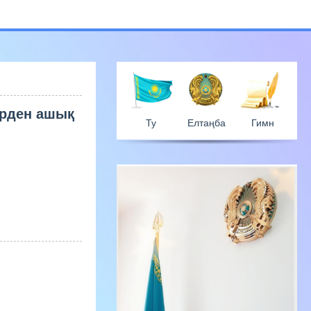
ерден ашық
Ту
Елтаң