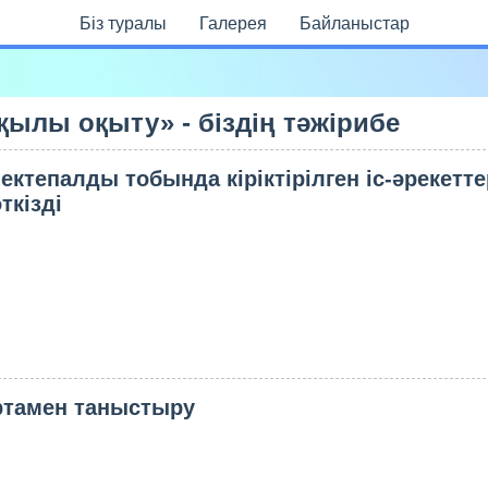
Бiз туралы
Галерея
Байланыстар
ылы оқыту» - біздің тәжірибе
ектепалды тобында кіріктірілген іс-әрекетт
ткізді
ртамен таныстыру