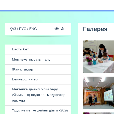
Галерея
ҚАЗ
РУС
ENG
Басты бет
Мемлекеттік сатып алу
Жаңалықтар
Бейнероликтер
Мектепке дейінгі білім беру