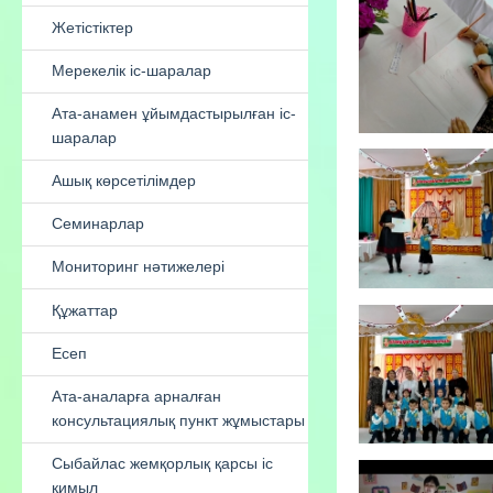
ұйымының педагог - модератор
әдіскері
Үздік мектепке дейінгі ұйым -2022
Жетістіктер
Мерекелік іс-шаралар
Ата-анамен ұйымдастырылған іс-
шаралар
Ашық көрсетілімдер
Семинарлар
Мониторинг нәтижелері
Құжаттар