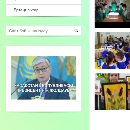
Есеп
Ата-аналарға арналған
консультациялық пункт жұмыстары
Сыбайлас жемқорлық қарсы іс
қимыл
Ертеңгіліктер