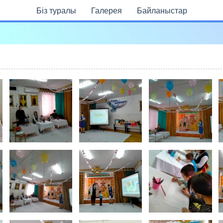
Бiз туралы
Галерея
Байланыстар