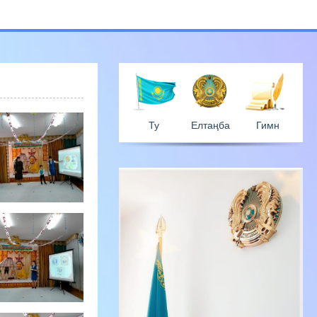
Ту
Елтаң