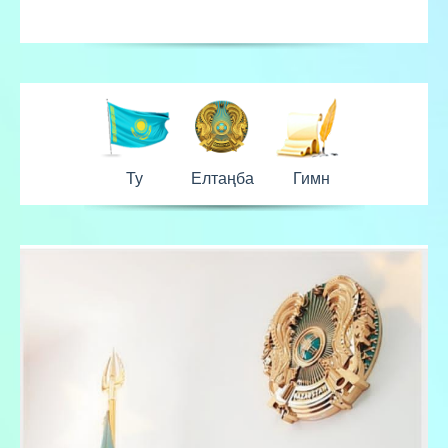
Ту
Елтаңба
Гимн