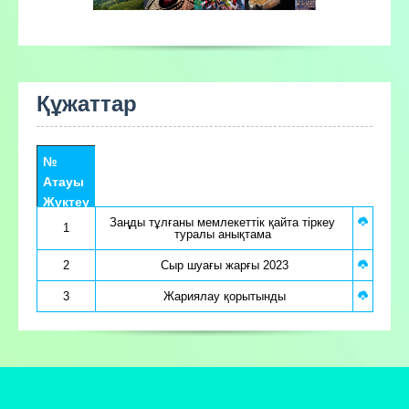
Құжаттар
№
Атауы
Жүктеу
Заңды тұлғаны мемлекеттік қайта тiркеу 
1
туралы анықтама 
2
Сыр шуағы жарғы 2023
3
Жариялау қорытынды