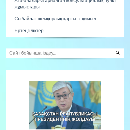
Ата-аналарға арналған консультациялық пункт
жұмыстары
Сыбайлас жемқорлық қарсы іс қимыл
Ертеңгіліктер