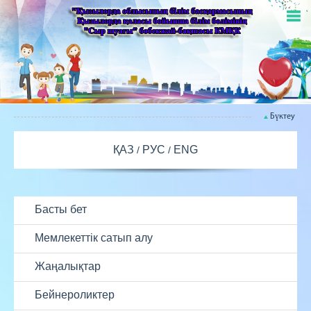
Бүктеу
ҚАЗ
РУС
ENG
Басты бет
Мемлекеттік сатып алу
Жаңалықтар
Бейнероликтер