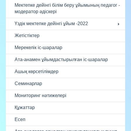
Мектепке дейінгі білім беру ұйымының педагог -
модератор әдіскері
Үздік мектепке дейінгі ұйым -2022
Жетістіктер
Мерекелік іс-шаралар
Ата-анамен ұйымдастырылған іс-шаралар
Ашық көрсетілімдер
Семинарлар
Мониторинг нәтижелері
Құжаттар
Есеп