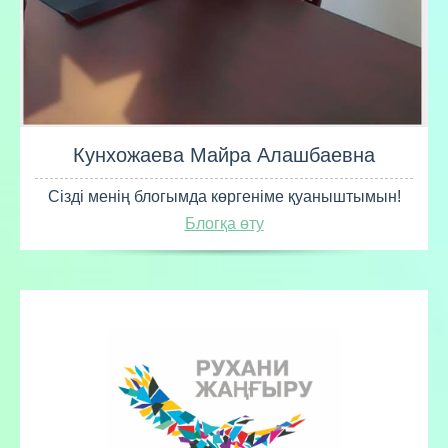
Кунхожаева Майра Алашбаевна
Сізді менің блогымда көргеніме қуаныштымын!
Блогқа өту