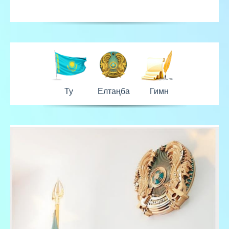
Ту
Елтаңба
Гимн