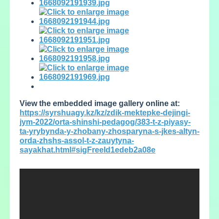
View the embedded image gallery online at:
https://syrshuagy.kz/kz/zdik-mektepke-dejingi-
jym-2022/orta-shinshi-pedagog/383-t-z-piyasy-
ta-yrybynda-y-zhobany-zhosparyna-s-jkes-altyn-
orda-zhshs-assol-t-z-zauytyna-
sayakhat.html#sigFreeId1edeb2a08e