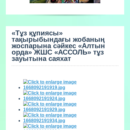
«Тұз құпиясы»
тақырыбындағы жобаның
жоспарына сәйкес «Алтын
орда» ЖШС «АССОЛЬ» тұз
зауытына саяхат