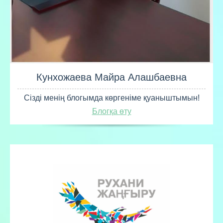
Кунхожаева Майра Алашбаевна
Сізді менің блогымда көргеніме қуаныштымын!
Блогқа өту