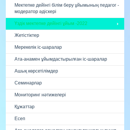
Мектепке дейінгі білім беру ұйымының педагог -
модератор әдіскері
Үздік мектепке дейінгі ұйым -2022
Жетістіктер
Мерекелік іс-шаралар
Ата-анамен ұйымдастырылған іс-шаралар
Ашық көрсетілімдер
Семинарлар
Мониторинг нәтижелері
Құжаттар
Есеп