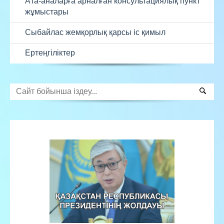
Ата-аналарға арналған консультациялық пункт
жұмыстары
Сыбайлас жемқорлық қарсы іс қимыл
Ертеңгіліктер