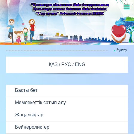
Бүктеу
ҚАЗ
РУС
ENG
Басты бет
Мемлекеттік сатып алу
Жаңалықтар
Бейнероликтер