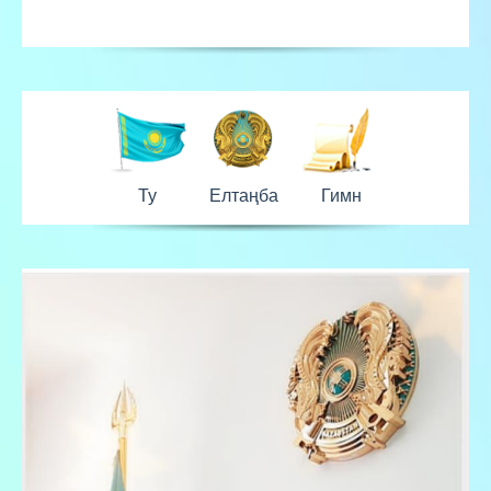
Ту
Елтаңба
Гимн