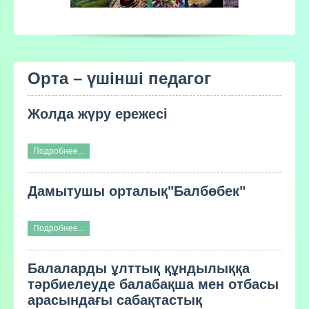
Орта – үшінші педагог
Жолда жүру ережесі
Подробнее...
Дамытушы орталық"Балбөбек"
Подробнее...
Балаларды ұлттық құндылыққа
тәрбиелеуде балабақша мен отбасы
арасындағы сабақтастық