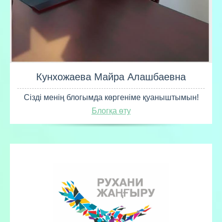
Кунхожаева Майра Алашбаевна
Сізді менің блогымда көргеніме қуаныштымын!
Блогқа өту