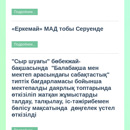
Подробнее...
«Еркемай» МАД тобы Серуенде
Подробнее...
"Сыр шуағы" бөбекжай-
бақшасында "Балабақша мен
мектеп арасындағы сабақтастық"
типтік бағдарламасы бойынша
мектепалды даярлық топтарында
өткізіліп жатқан жұмыстарды
талдау, талқылау, іс-тәжірибемен
бөлісу мақсатында дөңгелек үстел
өткізілді