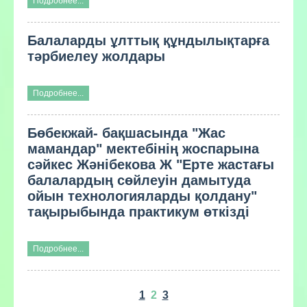
Подробнее...
Балаларды ұлттық құндылықтарға
тәрбиелеу жолдары
Подробнее...
Бөбекжай- бақшасында "Жас
мамандар" мектебінің жоспарына
сәйкес Жәнібекова Ж "Ерте жастағы
балалардың сөйлеуін дамытуда
ойын технологияларды қолдану"
тақырыбында практикум өткізді
Подробнее...
1
2
3