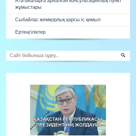
Ата-аналарға арналған консультациялық пункт
жұмыстары
Сыбайлас жемқорлық қарсы іс қимыл
Ертеңгіліктер