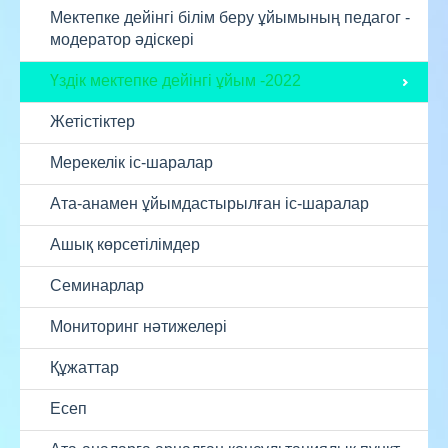
Мектепке дейінгі білім беру ұйымының педагог -
модератор әдіскері
Үздік мектепке дейінгі ұйым -2022
Жетістіктер
Мерекелік іс-шаралар
Ата-анамен ұйымдастырылған іс-шаралар
Ашық көрсетілімдер
Семинарлар
Мониторинг нәтижелері
Құжаттар
Есеп