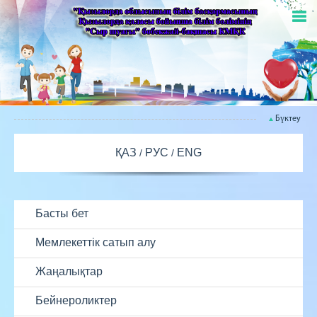
Бүктеу
ҚАЗ
РУС
ENG
Басты бет
Мемлекеттік сатып алу
Жаңалықтар
Бейнероликтер