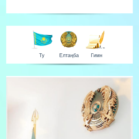
Ту
Елтаңба
Гимн