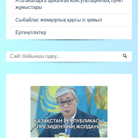
Ата-аналарға арналған консультациялық пункт
жұмыстары
Сыбайлас жемқорлық қарсы іс қимыл
Ертеңгіліктер