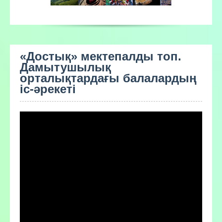
«Достық» мектепалды топ.
Дамытушылық
орталықтардағы балалардың
іс-әрекеті