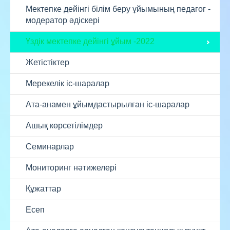
Мектепке дейінгі білім беру ұйымының педагог -
модератор әдіскері
Үздік мектепке дейінгі ұйым -2022
Жетістіктер
Мерекелік іс-шаралар
Ата-анамен ұйымдастырылған іс-шаралар
Ашық көрсетілімдер
Семинарлар
Мониторинг нәтижелері
Құжаттар
Есеп