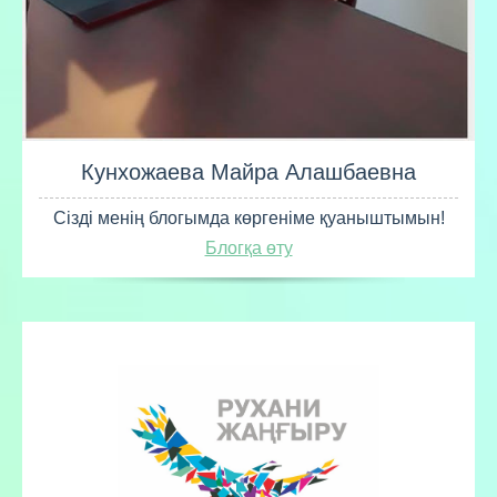
Кунхожаева Майра Алашбаевна
Сізді менің блогымда көргеніме қуаныштымын!
Блогқа өту