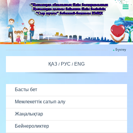
Бүктеу
ҚАЗ
РУС
ENG
Басты бет
Мемлекеттік сатып алу
Жаңалықтар
Бейнероликтер