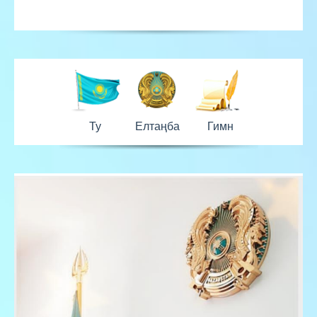
Ту
Елтаңба
Гимн