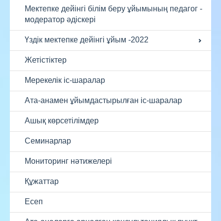
Мектепке дейінгі білім беру ұйымының педагог -
модератор әдіскері
Үздік мектепке дейінгі ұйым -2022
Жетістіктер
Мерекелік іс-шаралар
Ата-анамен ұйымдастырылған іс-шаралар
Ашық көрсетілімдер
Семинарлар
Мониторинг нәтижелері
Құжаттар
Есеп