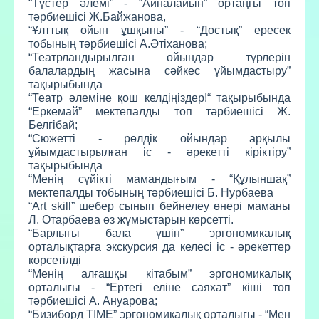
“Түстер әлемі” - “Айналайын” ортаңғы топ
тәрбиешісі Ж.Байжанова,
“Ұлттық ойын ұшқыны” - “Достық” ересек
тобының тәрбиешісі А.Әтіханова;
“Театрландырылған ойындар түрлерін
балалардың жасына сәйкес ұйымдастыру”
тақырыбында
“Театр әлеміне қош келдіңіздер!“ тақырыбында
“Еркемай” мектепалды топ тәрбиешісі Ж.
Белгібай;
“Сюжетті - рөлдік ойындар арқылы
ұйымдастырылған іс - әрекетті кіріктіру”
тақырыбында
“Менің сүйікті мамандығым - “Құлыншақ”
мектепалды тобының тәрбиешісі Б. Нурбаева
“Art skill” шебер сынып бейнелеу өнері маманы
Л. Отарбаева өз жұмыстарын көрсетті.
“Барлығы бала үшін” эргономикалық
орталықтарға экскурсия да келесі іс - әрекеттер
көрсетілді
“Менің алғашқы кітабым” эргономикалық
орталығы - “Ертегі еліне саяхат” кіші топ
тәрбиешісі А. Ануарова;
“Бизиборд TIME” эргономикалық орталығы - “Мен