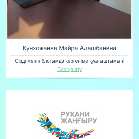
Кунхожаева Майра Алашбаевна
Сізді менің блогымда көргеніме қуаныштымын!
Блогқа өту