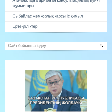
Ата-аналарға арналған консультациялық пункт
жұмыстары
Сыбайлас жемқорлық қарсы іс қимыл
Ертеңгіліктер