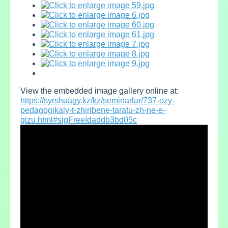
View the embedded image gallery online at:
https://syrshuagy.kz/kz/seminarlar/737-ozy-
pedagogikaly-t-zhiribene-taratu-zh-ne-e-
gizu.html#sigFreeIdaddb3bd05c