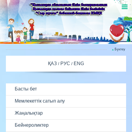
Бүктеу
ҚАЗ
РУС
ENG
Басты бет
Мемлекеттік сатып алу
Жаңалықтар
Бейнероликтер