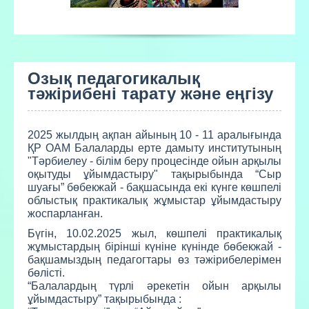
Озық педагогикалық
тәжірибені тарату және еңгізу
2025 жылдың ақпан айының 10 - 11 аралығында
ҚР ОАМ Балаларды ерте дамыту институтының
"Тәрбиелеу - білім беру процесінде ойын арқылы
оқытуды ұйымдастыру" тақырыбында “Сыр
шуағы” бөбекжай - бақшасында екі күнге көшпелі
облыстық практикалық жұмыстар ұйымдастыру
жоспарланған.
Бүгін, 10.02.2025 жыл, көшпелі практикалық
жұмыстардың бірінші күніне күнінде бөбекжай -
бақшамыздың педагогтары өз тәжірибелерімен
бөлісті.
“Балалардың түрлі әрекетін ойын арқылы
ұйымдастыру” тақырыбында :