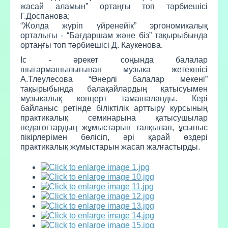
жасай аламын” ортаңғы топ тәрбиешісі
Г.Доспанова;
“Жолда жүріп үйренейік” эргономикалық
орталығы - “Бағдаршам және біз” тақырыбында
ортаңғы топ тәрбиешісі Д. Каукенова.
Іс - әрекет соңында балалар
шығармашылығынан музыка жетекшісі
А.Тлеулесова “Өнерлі балалар мекені”
тақырыбында балақайлардың қатысуымен
музыкалық концерт тамашаланды. Кері
байланыс ретінде біліктілік арттыру курсының
практикалық семинарына қатысушылар
педагогтардың жұмыстарын талқылап, ұсыныс
пікірлерімен бөлісіп, әрі қарай өздері
практикалық жұмыстарын жасап жалғастырды.