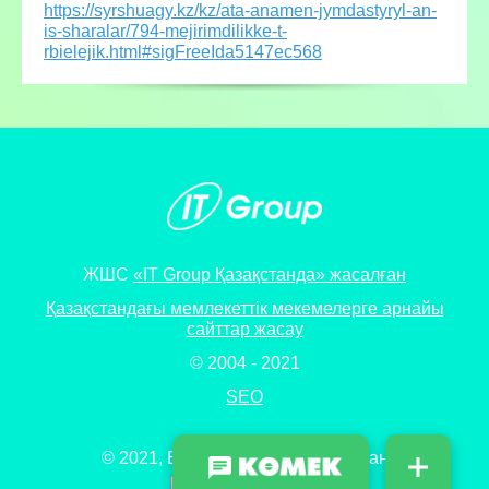
https://syrshuagy.kz/kz/ata-anamen-jymdastyryl-an-
is-sharalar/794-mejirimdilikke-t-
rbielejik.html#sigFreeIda5147ec568
ЖШС
«IT Group Қазақстанда» жасалған
Қазақстандағы мемлекеттік мекемелерге арнайы
сайттар жасау
© 2004 - 2021
SEO
© 2021, Барлық құқықтар сақталған