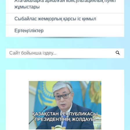
Ата-аналарға арналған консультациялық пункт
жұмыстары
Сыбайлас жемқорлық қарсы іс қимыл
Ертеңгіліктер