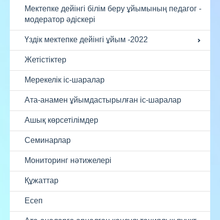
Мектепке дейінгі білім беру ұйымының педагог -
модератор әдіскері
Үздік мектепке дейінгі ұйым -2022
Жетістіктер
Мерекелік іс-шаралар
Ата-анамен ұйымдастырылған іс-шаралар
Ашық көрсетілімдер
Семинарлар
Мониторинг нәтижелері
Құжаттар
Есеп