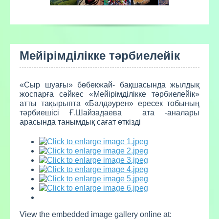
Мейірімділікке тәрбиелейік
«Сыр шуағы» бөбекжай- бақшасында жылдық
жоспарға сәйкес «Мейірімділікке тәрбиелейік»
атты тақырыпта «Балдәурен» ересек тобының
тәрбиешісі Ғ.Шайзадаева ата -аналары
арасында танымдық сағат өткізді
View the embedded image gallery online at: