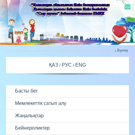
Бүктеу
ҚАЗ
РУС
ENG
Басты бет
Мемлекеттік сатып алу
Жаңалықтар
Бейнероликтер