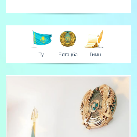
Ту
Елтаңба
Гимн