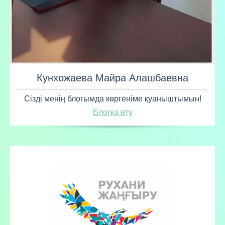
Кунхожаева Майра Алашбаевна
Сізді менің блогымда көргеніме қуаныштымын!
Блогқа өту