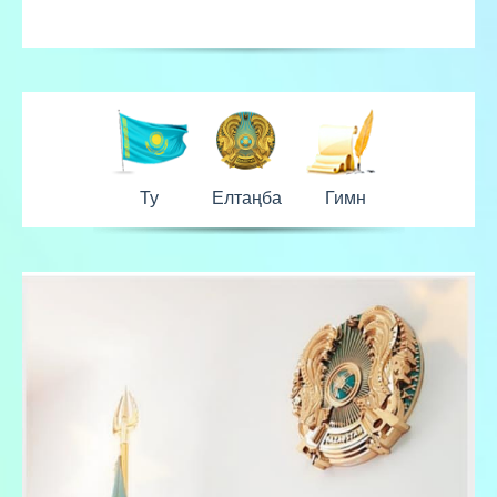
Ту
Елтаңба
Гимн