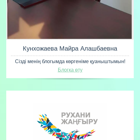
Кунхожаева Майра Алашбаевна
Сізді менің блогымда көргеніме қуаныштымын!
Блогқа өту