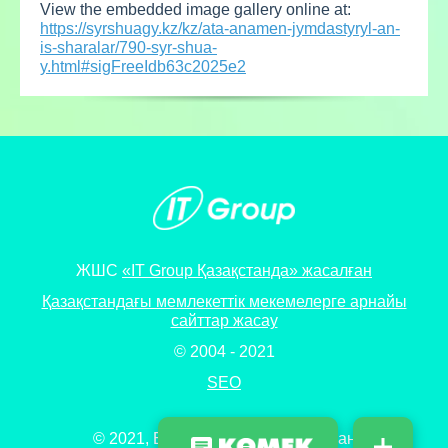
View the embedded image gallery online at:
https://syrshuagy.kz/kz/ata-anamen-jymdastyryl-an-
is-sharalar/790-syr-shua-
y.html#sigFreeIdb63c2025e2
ЖШС
«IT Group Қазақстанда» жасалған
Қазақстандағы мемлекеттік мекемелерге арнайы
сайттар жасау
© 2004 - 2021
SEO
© 2021, Барлық құқықтар сақталған