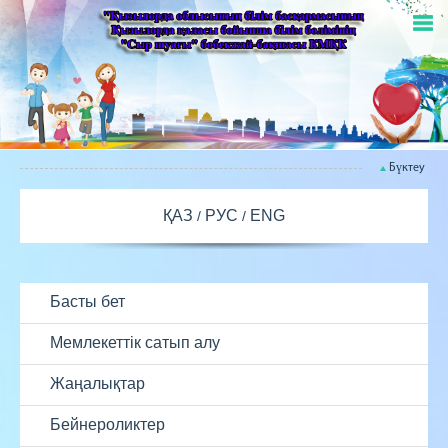
Бүктеу
ҚАЗ
РУС
ENG
Басты бет
Мемлекеттік сатып алу
Жаңалықтар
Бейнероликтер