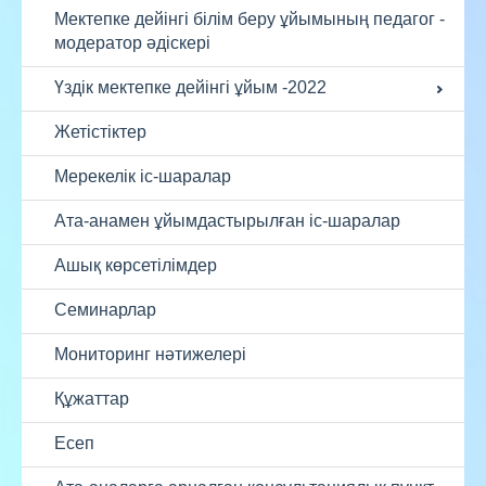
Мектепке дейінгі білім беру ұйымының педагог -
модератор әдіскері
Үздік мектепке дейінгі ұйым -2022
Жетістіктер
Мерекелік іс-шаралар
Ата-анамен ұйымдастырылған іс-шаралар
Ашық көрсетілімдер
Семинарлар
Мониторинг нәтижелері
Құжаттар
Есеп