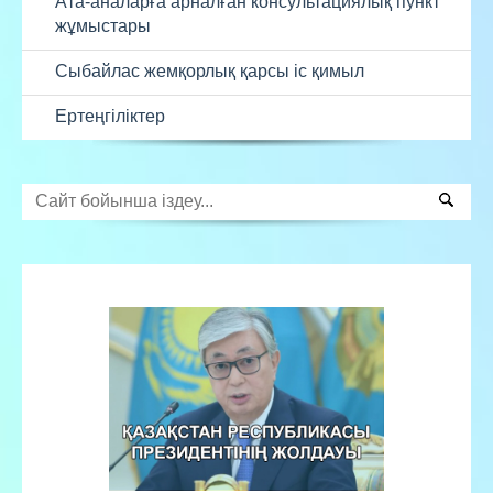
Ата-аналарға арналған консультациялық пункт
жұмыстары
Сыбайлас жемқорлық қарсы іс қимыл
Ертеңгіліктер