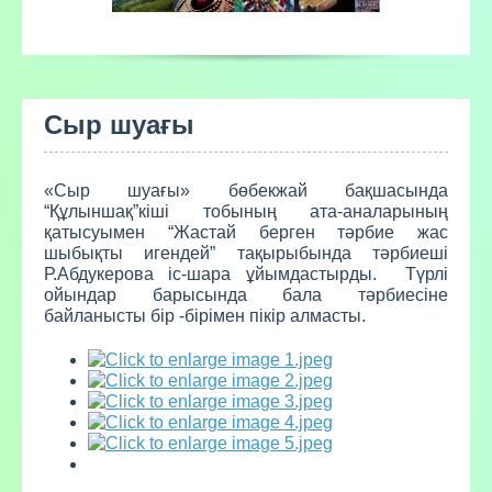
Сыр шуағы
«Сыр шуағы» бөбекжай бақшасында
“Құлыншақ”кіші тобының ата-аналарының
қатысуымен “Жастай берген тәрбие жас
шыбықты игендей” тақырыбында тәрбиеші
Р.Абдукерова іс-шара ұйымдастырды. Түрлі
ойындар барысында бала тәрбиесіне
байланысты бір -бірімен пікір алмасты.