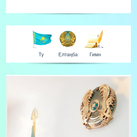
Ту
Елтаңба
Гимн