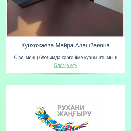
Кунхожаева Майра Алашбаевна
Сізді менің блогымда көргеніме қуаныштымын!
Блогқа өту