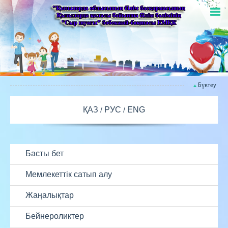
Бүктеу
ҚАЗ
РУС
ENG
Басты бет
Мемлекеттік сатып алу
Жаңалықтар
Бейнероликтер