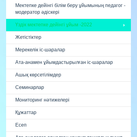
Мектепке дейінгі білім беру ұйымының педагог -
модератор әдіскері
Үздік мектепке дейінгі ұйым -2022
Жетістіктер
Мерекелік іс-шаралар
Ата-анамен ұйымдастырылған іс-шаралар
Ашық көрсетілімдер
Семинарлар
Мониторинг нәтижелері
Құжаттар
Есеп