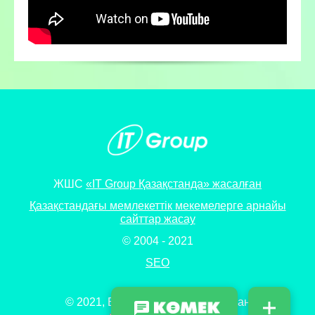
ЖШС
«IT Group Қазақстанда» жасалған
Қазақстандағы мемлекеттік мекемелерге арнайы
сайттар жасау
© 2004 - 2021
SEO
© 2021, Барлық құқықтар сақталған