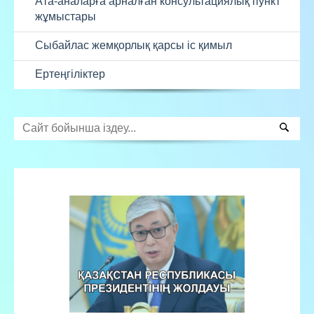
Ата-аналарға арналған консультациялық пункт
жұмыстары
Сыбайлас жемқорлық қарсы іс қимыл
Ертеңгіліктер