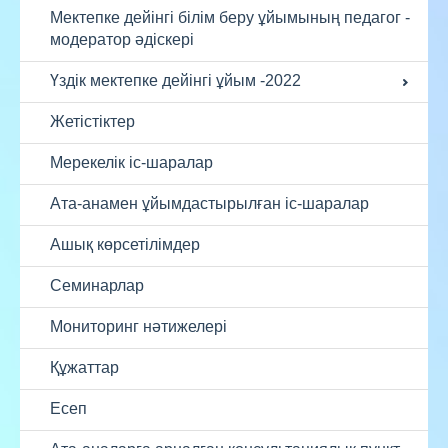
Мектепке дейінгі білім беру ұйымының педагог -
модератор әдіскері
Үздік мектепке дейінгі ұйым -2022
Жетістіктер
Мерекелік іс-шаралар
Ата-анамен ұйымдастырылған іс-шаралар
Ашық көрсетілімдер
Семинарлар
Мониторинг нәтижелері
Құжаттар
Есеп