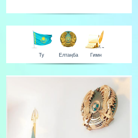
Ту
Елтаңба
Гимн