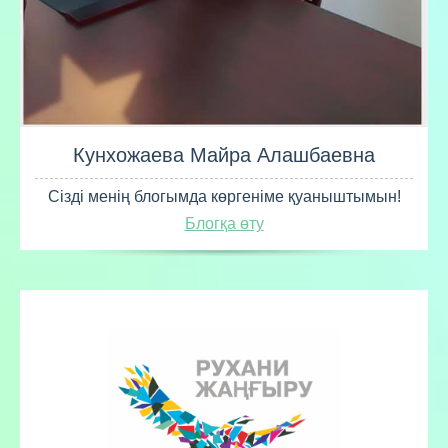
Кунхожаева Майра Алашбаевна
Сізді менің блогымда көргеніме қуаныштымын!
Блогқа өту