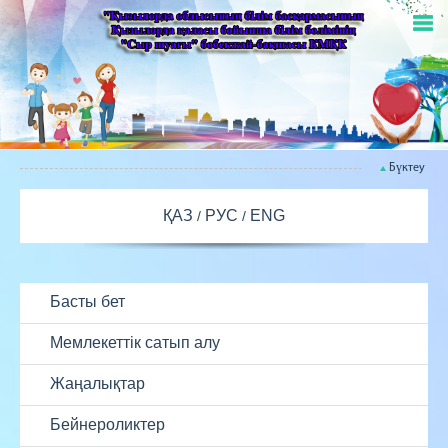
Бүктеу
ҚАЗ
РУС
ENG
Басты бет
Мемлекеттік сатып алу
Жаңалықтар
Бейнероликтер