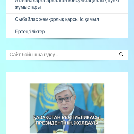
Ата-аналарға арналған консультациялық пункт
жұмыстары
Сыбайлас жемқорлық қарсы іс қимыл
Ертеңгіліктер