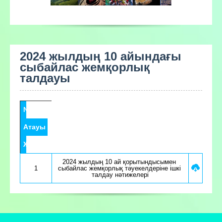
2024 жылдың 10 айындағы
сыбайлас жемқорлық
талдауы
№
Атауы
Жүктеу
2024 жылдың 10 ай қорытындысымен 
1
сыбайлас жемқорлық тәуекелдеріне ішкі 
талдау нәтижелері